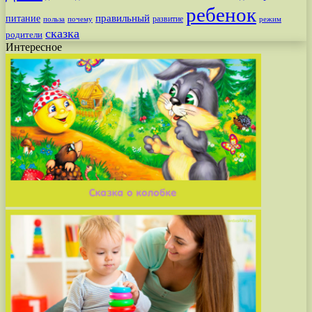
ребенок
питание
правильный
развитие
польза
почему
режим
сказка
родители
Интересное