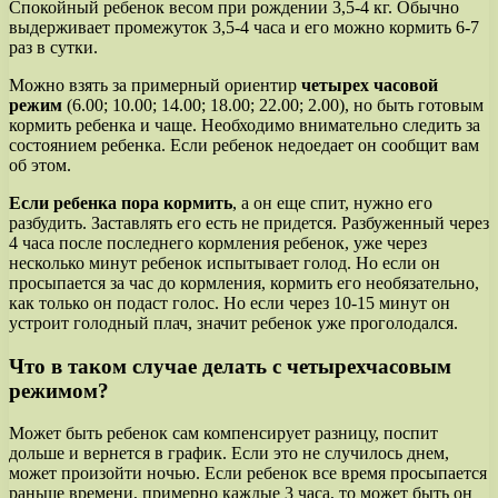
Спокойный ребенок весом при рождении 3,5-4 кг. Обычно
выдерживает промежуток 3,5-4 часа и его можно кормить 6-7
раз в сутки.
Можно взять за примерный ориентир
четырех часовой
режим
(6.00; 10.00; 14.00; 18.00; 22.00; 2.00), но быть готовым
кормить ребенка и чаще. Необходимо внимательно следить за
состоянием ребенка. Если ребенок недоедает он сообщит вам
об этом.
Если ребенка пора кормить
, а он еще спит, нужно его
разбудить. Заставлять его есть не придется. Разбуженный через
4 часа после последнего кормления ребенок, уже через
несколько минут ребенок испытывает голод. Но если он
просыпается за час до кормления, кормить его необязательно,
как только он подаст голос. Но если через 10-15 минут он
устроит голодный плач, значит ребенок уже проголодался.
Что в таком случае делать с четырехчасовым
режимом?
Может быть ребенок сам компенсирует разницу, поспит
дольше и вернется в график. Если это не случилось днем,
может произойти ночью. Если ребенок все время просыпается
раньше времени, примерно каждые 3 часа, то может быть он