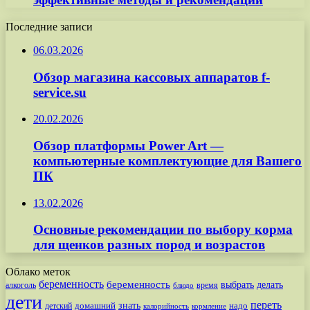
Последние записи
06.03.2026
Обзор магазина кассовых аппаратов f-
service.su
20.02.2026
Обзор платформы Power Art —
компьютерные комплектующие для Вашего
ПК
13.02.2026
Основные рекомендации по выбору корма
для щенков разных пород и возрастов
Облако меток
беременность
беременность
выбрать
делать
алкоголь
время
блюдо
дети
переть
знать
надо
детский
домашний
калорийность
кормление