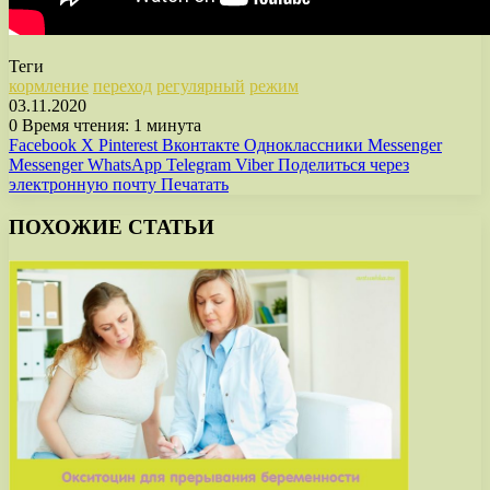
Теги
кормление
переход
регулярный
режим
03.11.2020
0
Время чтения: 1 минута
Facebook
X
Pinterest
Вконтакте
Одноклассники
Messenger
Messenger
WhatsApp
Telegram
Viber
Поделиться через
электронную почту
Печатать
ПОХОЖИЕ СТАТЬИ