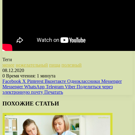
Теги
менее
нежелательный
пища
полезный
08.12.2020
0
Время чтения: 1 минута
Facebook
X
Pinterest
Вконтакте
Одноклассники
Messenger
Messenger
WhatsApp
Telegram
Viber
Поделиться через
электронную почту
Печатать
ПОХОЖИЕ СТАТЬИ