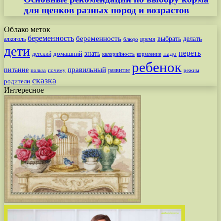
для щенков разных пород и возрастов
Облако меток
беременность
беременность
выбрать
делать
алкоголь
время
блюдо
дети
переть
знать
надо
детский
домашний
калорийность
кормление
ребенок
питание
правильный
развитие
польза
почему
режим
сказка
родители
Интересное