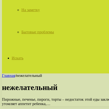
На заметку
Бытовые проблемы
Искать
Главная
/
нежелательный
нежелательный
Пирожные, печенье, пироги, торты – недостаток этой еды закл
утомляет аппетит ребенка,…