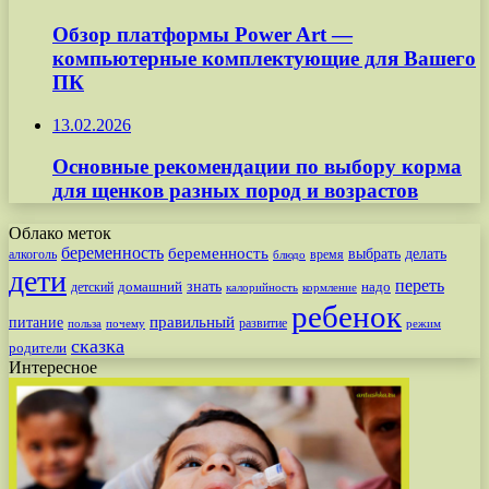
Обзор платформы Power Art —
компьютерные комплектующие для Вашего
ПК
13.02.2026
Основные рекомендации по выбору корма
для щенков разных пород и возрастов
Облако меток
беременность
беременность
выбрать
делать
алкоголь
время
блюдо
дети
переть
знать
надо
детский
домашний
калорийность
кормление
ребенок
питание
правильный
развитие
польза
почему
режим
сказка
родители
Интересное