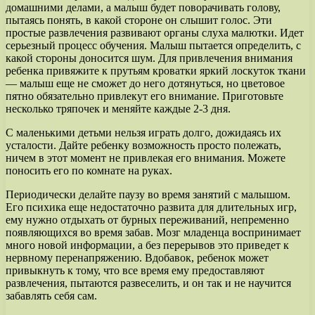
домашними делами, а малыш будет поворачивать голову,
пытаясь понять, в какой стороне он слышит голос. Эти
простые развлечения развивают органы слуха малютки. Идет
серьезный процесс обучения. Малыш пытается определить, с
какой стороны доносится шум. Для привлечения внимания
ребенка привяжите к прутьям кроватки яркий лоскуток ткани
— малыш еще не сможет до него дотянуться, но цветовое
пятно обязательно привлекут его внимание. Приготовьте
несколько тряпочек и меняйте каждые 2-3 дня.
С маленькими детьми нельзя играть долго, дожидаясь их
усталости. Дайте ребенку возможность просто полежать,
ничем в этот момент не привлекая его внимания. Можете
поносить его по комнате на руках.
Периодически делайте паузу во время занятий с малышом.
Его психика еще недостаточно развита для длительных игр,
ему нужно отдыхать от бурных переживаний, непременно
появляющихся во время забав. Мозг младенца воспринимает
много новой информации, а без перерывов это приведет к
нервному перенапряжению. Вдобавок, ребенок может
привыкнуть к тому, что все время ему предоставляют
развлечения, пытаются развеселить, и он так и не научится
забавлять себя сам.