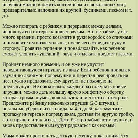
игрушки можно вложить контейнеры из шоколадных яиц,
предварительно наполнив их крупой, бусинками, песком и т.
д.).
Можно поиграть с ребенком в перерывах между делами,
используя его интерес к новым звукам. Это не займет у вас
много времени, просто возьмите в руки коробок со спичками
и помашите им возле малыша, после чего отведите руку в
сторону. Проявите терпение и понаблюдайте, как ребенок
сможет уловить «ушедший» звук и отыскать предмет глазами.
Пройдет немного времени, и он уже не упустит
передвигающуюся игрушку из виду. Если ребенок привык к
звучанию любимой погремушки и перестал реагировать на
нее, нужно предложить ему другую, не похожую на
предыдущую. Не обязательно каждый раз покупать новые
игрушки, можно дать малышу яркую конфетную обертку,
которая громко шумит, колокольчик или что-то в этом роде.
Предложите ребенку несколько игрушек (2-3 штуки), а
остальные уберите из его вида на 4-5 дней, как заметите
пропажу интереса к погремушкам, доставайте другую тройку,
а эти прячьте и так всегда. Дети быстро забывают игрушки, и
вновь предоставленным будут радоваться как новым!
Мама может просто петь детскую песенку, пока занимается