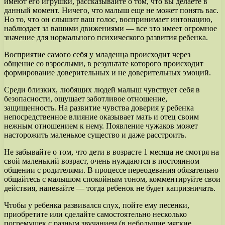
имеют его игрушки, рассказывайте о том, что вы делаете в
данный момент. Ничего, что малыш еще не может понять вас.
Но то, что он слышит ваш голос, воспринимает интонацию,
наблюдает за вашими движениями — все это имеет огромное
значение для нормального психического развития ребенка.
Восприятие самого себя у младенца происходит через
общение со взрослыми, в результате которого происходит
формирование доверительных и не доверительных эмоций.
Среди близких, любящих людей малыш чувствует себя в
безопасности, ощущает заботливое отношение,
защищенность. На развитие чувства доверия у ребенка
непосредственное влияние оказывает мать и отец своим
нежным отношением к нему. Появление чужаков может
насторожить маленькое существо и даже расстроить.
Не забывайте о том, что дети в возрасте 1 месяца не смотря на
свой маленький возраст, очень нуждаются в постоянном
общении с родителями. В процессе переодевания обязательно
общайтесь с малышом спокойным тоном, комментируйте свои
действия, напевайте — тогда ребенок не будет капризничать.
Чтобы у ребенка развивался слух, пойте ему песенки,
приобретите или сделайте самостоятельно несколько
погремушек с разным звучанием (в небольшие мягкие