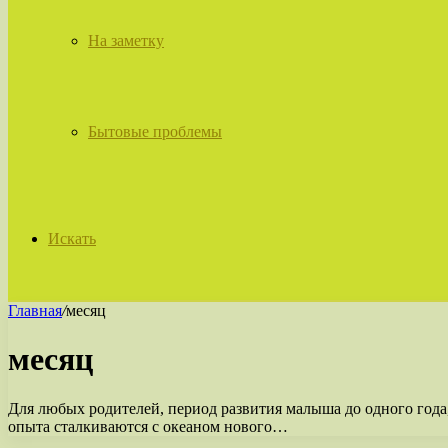
На заметку
Бытовые проблемы
Искать
Главная
/
месяц
месяц
Для любых родителей, период развития малыша до одного год
опыта сталкиваются с океаном нового…