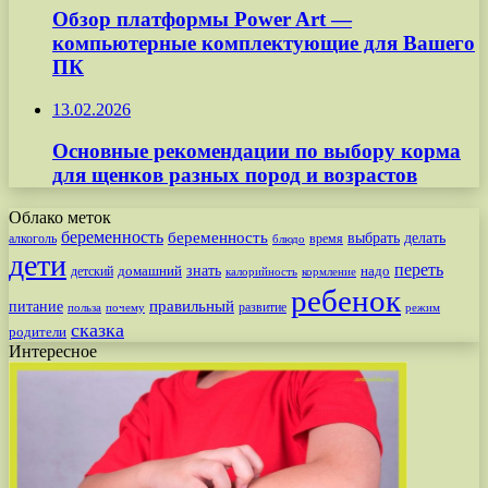
Обзор платформы Power Art —
компьютерные комплектующие для Вашего
ПК
13.02.2026
Основные рекомендации по выбору корма
для щенков разных пород и возрастов
Облако меток
беременность
беременность
выбрать
делать
алкоголь
время
блюдо
дети
переть
знать
надо
детский
домашний
калорийность
кормление
ребенок
питание
правильный
развитие
польза
почему
режим
сказка
родители
Интересное