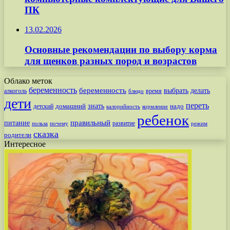
ПК
13.02.2026
Основные рекомендации по выбору корма
для щенков разных пород и возрастов
Облако меток
беременность
беременность
выбрать
делать
алкоголь
время
блюдо
дети
переть
знать
надо
детский
домашний
калорийность
кормление
ребенок
питание
правильный
развитие
польза
почему
режим
сказка
родители
Интересное