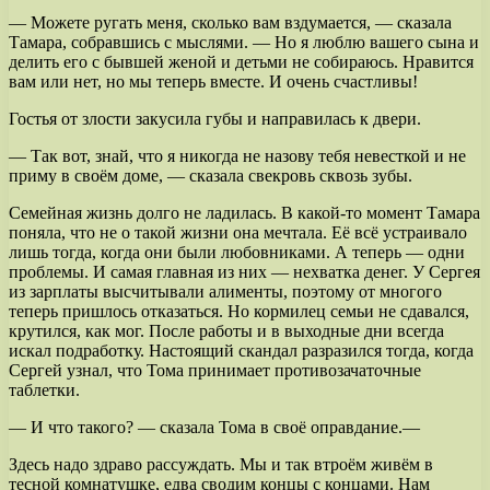
— Можете ругать меня, сколько вам вздумается, — сказала
Тамара, собравшись с мыслями. — Но я люблю вашего сына и
делить его с бывшей женой и детьми не собираюсь. Нравится
вам или нет, но мы теперь вместе. И очень счастливы!
Гостья от злости закусила губы и направилась к двери.
— Так вот, знай, что я никогда не назову тебя невесткой и не
приму в своём доме, — сказала свекровь сквозь зубы.
Семейная жизнь долго не ладилась. В какой-то момент Тамара
поняла, что не о такой жизни она мечтала. Её всё устраивало
лишь тогда, когда они были любовниками. А теперь — одни
проблемы. И самая главная из них — нехватка денег. У Сергея
из зарплаты высчитывали алименты, поэтому от многого
теперь пришлось отказаться. Но кормилец семьи не сдавался,
крутился, как мог. После работы и в выходные дни всегда
искал подработку. Настоящий скандал разразился тогда, когда
Сергей узнал, что Тома принимает противозачаточные
таблетки.
— И что такого? — сказала Тома в своё оправдание.—
Здесь надо здраво рассуждать. Мы и так втроём живём в
тесной комнатушке, едва сводим концы с концами. Нам