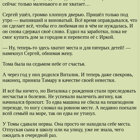
сейчас только маленького и не хватает…
Сергей ушёл, громко хлопнув дверью. Пришёл только под
утро — выпивший и виноватый. Всё время оправдывался, что
он сделает всё, чтобы его любимая ни в чём не нуждалась. И
он снова сдержал своё слово. Ездил на заработки, пока не
смог купить дом за городом и перевезти её с Иркой.
— Ну, теперь-то здесь хватит места и для пятерых детей! —
намекнул Сергей, обнимая жену.
Тома была на седьмом небе от счастья.
А через год у них родился Виталик. И теперь даже свекровь,
наконец, приняла Тамару в качестве своей невестки.
И всё бы ничего, но Виталика с рождения стали преследовать
несчастья и болезни. Не успевали вылечить ангину, как
начинался бронхит. То едва машина не сбила на пешеходном
переходе, то ногу сломал на ровном месте. А недавно поехали
всей семьёй на море, так он едва не утонул.
У Томы сдавали нервы. Она просто не находила себе места.
Отпуская сына в школу или на улицу, уже не знала, чего
ожидать в очередной раз.