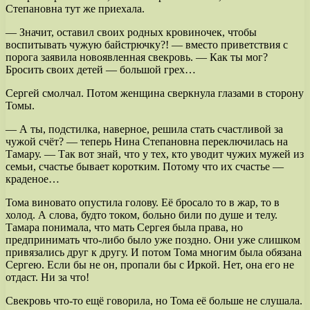
Степановна тут же приехала.
— Значит, оставил своих родных кровиночек, чтобы
воспитывать чужую байстрючку?! — вместо приветствия с
порога заявила новоявленная свекровь. — Как ты мог?
Бросить своих детей — большой грех…
Сергей смолчал. Потом женщина сверкнула глазами в сторону
Томы.
— А ты, подстилка, наверное, решила стать счастливой за
чужой счёт? — теперь Нина Степановна переключилась на
Тамару. — Так вот знай, что у тех, кто уводит чужих мужей из
семьи, счастье бывает коротким. Потому что их счастье —
краденое…
Тома виновато опустила голову. Её бросало то в жар, то в
холод. А слова, будто током, больно били по душе и телу.
Тамара понимала, что мать Сергея была права, но
предпринимать что-либо было уже поздно. Они уже слишком
привязались друг к другу. И потом Тома многим была обязана
Сергею. Если бы не он, пропали бы с Иркой. Нет, она его не
отдаст. Ни за что!
Свекровь что-то ещё говорила, но Тома её больше не слушала.