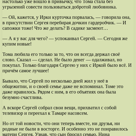
настолько уже вошло в привычку, что Тома стала без
угрызений совести пользоваться добротой любовника.
— Ой, кажется, у Ирки курточка порвалась, — говорила она,
в присутствии Сергея перебирая дочкин гардеробчик. — И
сапожки тоже! Что же делать? В садике засмеют…
— А я у вас для чего? — успокаивал Сергей. — Сегодня же
купим новые!
Тома любила его только за то, что он всегда держал своё
слово. Сказал — сделал. Не было денег — одалживал, но
покупал. Только благодаря Сергею у них с Иркой было всё. И
причём самое лучшее!
Бывало, что Сергей по несколько дней жил у неё в
общежитии, и о своей семье даже не вспоминал. Томе это
даже нравилось. Рядом с ним, в его объятиях она была
безумно счастлива.
А вскоре Сергей собрал свои вещи, прихватил с собой
телевизор и переехал к Тамаре насовсем.
Но от той новости, что они теперь вместе, ни друзья, ни
родные не были в восторге. И особенно это не понравилось
матери Сергея. Узнав, что сын бросил семью, Нина