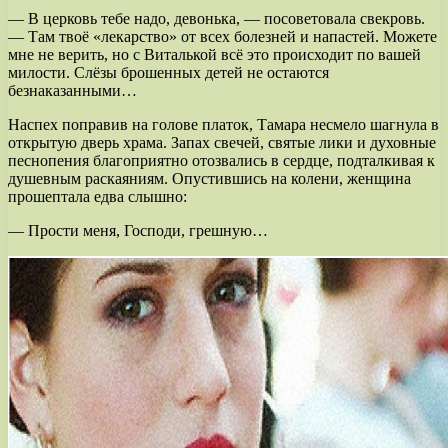
— В церковь тебе надо, девонька, — посоветовала свекровь.
— Там твоё «лекарство» от всех болезней и напастей. Можете
мне не верить, но с Виталькой всё это происходит по вашей
милости. Слёзы брошенных детей не остаются
безнаказанными…
Наспех поправив на голове платок, Тамара несмело шагнула в
открытую дверь храма. Запах свечей, святые лики и духовные
песнопения благоприятно отозвались в сердце, подталкивая к
душевным раскаяниям. Опустившись на колени, женщина
прошептала едва слышно:
— Прости меня, Господи, грешную…