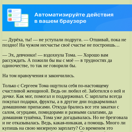
— Дурёха, ты! — не уступали подруги. — Отшивай, пока не
поздно! На чужом несчастье своё счастье не построишь…
— Эх, девчонки! — вздохнула Тома. — Хорошо вам
рассуждать. А пожили бы вы с моё — в трудностях да
одиночестве, то так не говорили бы.
На том нравоучения и закончились.
Только с Сергеем Тома ощутила себя по-настоящему
счастливой женщиной. Ведь он любил её. Заботился о ней и
дочке. Как мог, помогал и поддерживал. С зарплаты всегда
покупал подарки, фрукты, а в другие дни подкармливал
домашними припасами. Откуда брались все эти закатки с
салом, огурцами, помидорами и разными салатами, да
домашняя тушёнка, Тома уже догадывалась. Но не брезговала
и не отказывалась. Ведь, какая-никакая, а помощь. Много ли
купишь на свою мизерную зарплату? Со временем это