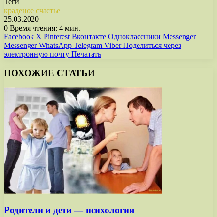
Теги
краденое
счастье
25.03.2020
0
Время чтения: 4 мин.
Facebook
X
Pinterest
Вконтакте
Одноклассники
Messenger
Messenger
WhatsApp
Telegram
Viber
Поделиться через
электронную почту
Печатать
ПОХОЖИЕ СТАТЬИ
Родители и дети — психология