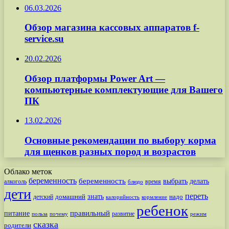
06.03.2026
Обзор магазина кассовых аппаратов f-
service.su
20.02.2026
Обзор платформы Power Art —
компьютерные комплектующие для Вашего
ПК
13.02.2026
Основные рекомендации по выбору корма
для щенков разных пород и возрастов
Облако меток
беременность
беременность
выбрать
делать
алкоголь
время
блюдо
дети
переть
знать
надо
детский
домашний
калорийность
кормление
ребенок
питание
правильный
развитие
польза
почему
режим
сказка
родители