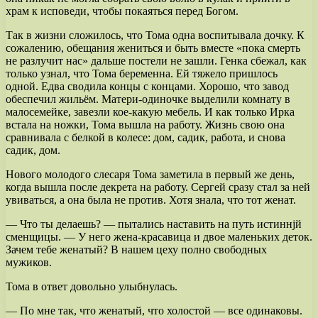
храм к исповеди, чтобы покаяться перед Богом.
Так в жизни сложилось, что Тома одна воспитывала дочку. К
сожалению, обещания жениться и быть вместе «пока смерть
не разлучит нас» дальше постели не зашли. Генка сбежал, как
только узнал, что Тома беременна. Ей тяжело пришлось
одной. Едва сводила концы с концами. Хорошо, что завод
обеспечил жильём. Матери-одиночке выделили комнату в
малосемейке, завезли кое-какую мебель. И как только Ирка
встала на ножки, Тома вышла на работу. Жизнь свою она
сравнивала с белкой в колесе: дом, садик, работа, и снова
садик, дом.
Нового молодого слесаря Тома заметила в первый же день,
когда вышла после декрета на работу. Сергей сразу стал за ней
увиваться, а она была не против. Хотя знала, что тот женат.
— Что ты делаешь? — пытались наставить на путь истиннjй
сменщицы. — У него жена-красавица и двое маленьких деток.
Зачем тебе женатый? В нашем цеху полно свободных
мужиков.
Тома в ответ довольно улыбнулась.
— По мне так, что женатый, что холостой — все одинаковы.