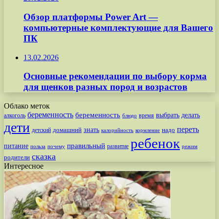
Обзор платформы Power Art —
компьютерные комплектующие для Вашего
ПК
13.02.2026
Основные рекомендации по выбору корма
для щенков разных пород и возрастов
Облако меток
беременность
беременность
выбрать
делать
алкоголь
время
блюдо
дети
переть
знать
надо
детский
домашний
калорийность
кормление
ребенок
питание
правильный
развитие
польза
почему
режим
сказка
родители
Интересное