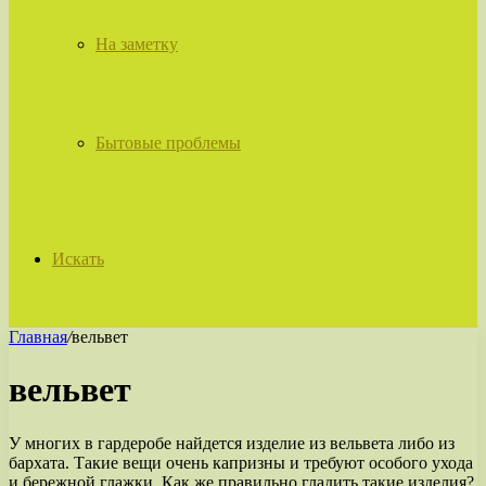
На заметку
Бытовые проблемы
Искать
Главная
/
вельвет
вельвет
У многих в гардеробе найдется изделие из вельвета либо из
бархата. Такие вещи очень капризны и требуют особого ухода
и бережной глажки. Как же правильно гладить такие изделия?