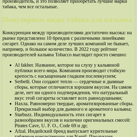
производитель, и это позволяет приобретать лучшие марки
табака, чем все остальные.
Популярные виды табака для кальяна
Конкуренция между производителями достаточно высока: на
рынке представлено 10 брендов с различными линейками
сигарет. Однако на самом деле лучших компаний не бывает,
например, и большое количество. В 2022 году рейтинг
производителей кальяна Tobacco выглядит просто смешно:
Al fakher. Название, которое на слуху у кальянной
публики всего мира. Компания производит стойкую
крепость с насыщенным гладким послевкусием;
Serbetli. Они создают тепло — сердечные и дымные
сборы, которые отличаются хорошим вкусом. На самом
деле, нет ни одного подтверждения, что натуральный
вкус этой сигареты оставляет всех равнодушными;
Нахла. Равномерно твердые, ароматизированные сборы.
Прекрасный выбор для дымного и ароматного кальяна;
Starbuzz. Индивидуальность этих сигарет в
разнообразии вкусов и наличии оригинальных смесей:
Pirates Cave, U. F. O., Code 69 и др;
Afzal. Индийский бренд выпускает курительные
табачные консистенции для Nargil. Продукция