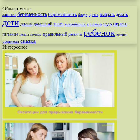
Облако меток
беременность
беременность
выбрать
делать
алкоголь
время
блюдо
дети
переть
знать
надо
детский
домашний
калорийность
кормление
ребенок
питание
правильный
развитие
польза
почему
режим
сказка
родители
Интересное