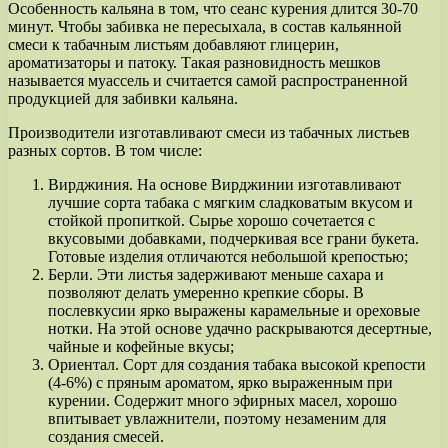
Особенность кальяна в том, что сеанс курения длится 30-70
минут. Чтобы забивка не пересыхала, в состав кальянной
смеси к табачным листьям добавляют глицерин,
ароматизаторы и патоку. Такая разновидность мешков
называется муассель и считается самой распространенной
продукцией для забивки кальяна.
Производители изготавливают смеси из табачных листьев
разных сортов. В том числе:
Вирджиния. На основе Вирджинии изготавливают
лучшие сорта табака с мягким сладковатым вкусом и
стойкой пропиткой. Сырье хорошо сочетается с
вкусовыми добавками, подчеркивая все грани букета.
Готовые изделия отличаются небольшой крепостью;
Берли. Эти листья задерживают меньше сахара и
позволяют делать умеренно крепкие сборы. В
послевкусии ярко выражены карамельные и ореховые
нотки. На этой основе удачно раскрываются десертные,
чайные и кофейные вкусы;
Ориентал. Сорт для создания табака высокой крепости
(4-6%) с пряным ароматом, ярко выраженным при
курении. Содержит много эфирных масел, хорошо
впитывает увлажнители, поэтому незаменим для
создания смесей.