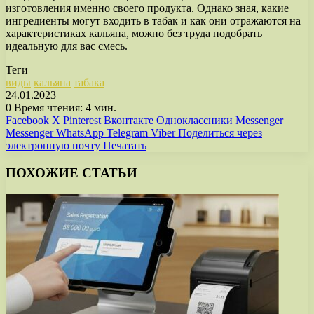
изготовления именно своего продукта. Однако зная, какие
ингредиенты могут входить в табак и как они отражаются на
характеристиках кальяна, можно без труда подобрать
идеальную для вас смесь.
Теги
виды
кальяна
табака
24.01.2023
0
Время чтения: 4 мин.
Facebook
X
Pinterest
Вконтакте
Одноклассники
Messenger
Messenger
WhatsApp
Telegram
Viber
Поделиться через
электронную почту
Печатать
ПОХОЖИЕ СТАТЬИ