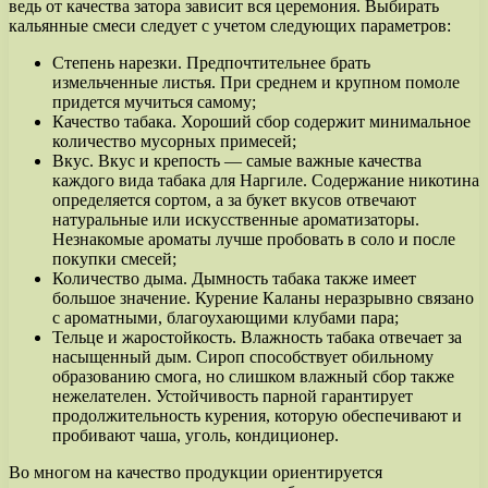
ведь от качества затора зависит вся церемония. Выбирать
кальянные смеси следует с учетом следующих параметров:
Степень нарезки. Предпочтительнее брать
измельченные листья. При среднем и крупном помоле
придется мучиться самому;
Качество табака. Хороший сбор содержит минимальное
количество мусорных примесей;
Вкус. Вкус и крепость — самые важные качества
каждого вида табака для Наргиле. Содержание никотина
определяется сортом, а за букет вкусов отвечают
натуральные или искусственные ароматизаторы.
Незнакомые ароматы лучше пробовать в соло и после
покупки смесей;
Количество дыма. Дымность табака также имеет
большое значение. Курение Каланы неразрывно связано
с ароматными, благоухающими клубами пара;
Тельце и жаростойкость. Влажность табака отвечает за
насыщенный дым. Сироп способствует обильному
образованию смога, но слишком влажный сбор также
нежелателен. Устойчивость парной гарантирует
продолжительность курения, которую обеспечивают и
пробивают чаша, уголь, кондиционер.
Во многом на качество продукции ориентируется