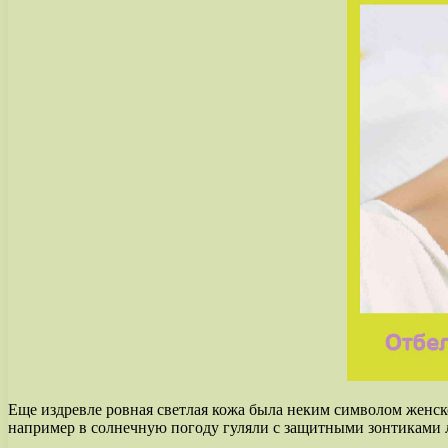
Еще издревле ровная светлая кожа была неким символом женск
например в солнечную погоду гуляли с защитными зонтиками ли