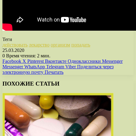
Теги
действовать
лекарство
организм
попадать
25.03.2020
0
Время чтения: 2 мин.
Facebook
X
Pinterest
Вконтакте
Одноклассники
Messenger
Messenger
WhatsApp
Telegram
Viber
Поделиться через
электронную почту
Печатать
ПОХОЖИЕ СТАТЬИ