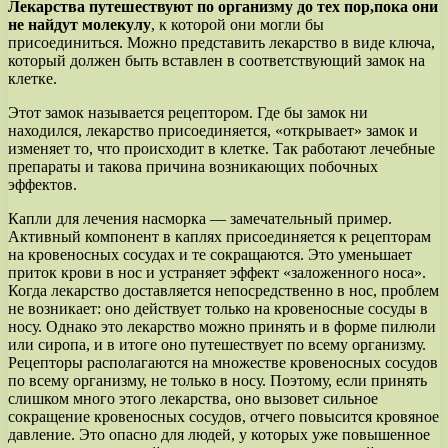
Лекарства путешествуют по организму до тех пор,пока они
не найдут молекулу
, к которой они могли бы
присоединиться. Можно представить лекарство в виде ключа,
который должен быть вставлен в соответствующий замок на
клетке.
Этот замок называется рецептором. Где бы замок ни
находился, лекарство присоединяется, «открывает» замок и
изменяет то, что происходит в клетке. Так работают лечебные
препараты и такова причина возникающих побочных
эффектов.
Капли для лечения насморка — замечательный пример.
Активный компонент в каплях присоединяется к рецепторам
на кровеносных сосудах и те сокращаются. Это уменьшает
приток крови в нос и устраняет эффект «заложенного носа».
Когда лекарство доставляется непосредственно в нос, проблем
не возникает: оно действует только на кровеносные сосуды в
носу. Однако это лекарство можно принять и в форме пилюли
или сиропа, и в итоге оно путешествует по всему организму.
Рецепторы располагаются на множестве кровеносных сосудов
по всему организму, не только в носу. Поэтому, если принять
слишком много этого лекарства, оно вызовет сильное
сокращение кровеносных сосудов, отчего повысится кровяное
давление. Это опасно для людей, у которых уже повышенное