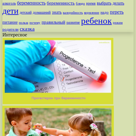
беременность
беременность
выбрать
делать
алкоголь
время
блюдо
дети
переть
знать
надо
детский
домашний
калорийность
кормление
ребенок
питание
правильный
развитие
польза
почему
режим
сказка
родители
Интересное