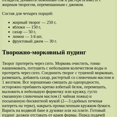
жирным творогом, перемешанным с джемом.
Состав для четырех порций:
жирный творог — 250 г,
яблоки — 150 г,
сахар — 50 г,
лимон — 1/4 шт,
фруктовый джем — 30 г.
Творожно-морковный пудинг
Творог протереть через сито. Морковь очистить, тонко
нашинковать, потушить с небольшим количеством воды и
протереть через сито. Соединить творог с тушеной морковью,
размешать, добавить сахар, растертый со сливочным маслом и
1 желтком. Все хорошенько смешать до однородности,
осторожно прибавить крепко взбитый белок, перемешать,
выложить в небольшую формочку или кружку, густо
смазанную сливочным маслом (1 чайная ложка) и
посыпанную бисквитной мукой (2—3 сдобных печенья
натереть на терке), накрыть промасленным кружком бумаги.
Варить на водяной бане в духовке или на плите. Готовый
пудинг должен отставать от краев формы. Перед подачей