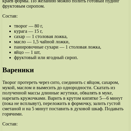
краев формы. По желанию можно полить готовый пудинг
фруктовым сиропом.
Состав:
творог — 80 г,
курага — 15 г,
сахар — 1 столовая ложка,
масло — 1,5 чайной ложки,
панировочные сухари — 1 столовая ложка,
яйцо — 1 шт,
фруктовый или ягодный сироп.
Вареники
Творог протереть через сито, соединить с яйцом, сахаром,
мукой, маслом и вымесить до однородности. Скатать из
полученной массы длинные жгутики, обвалять в муке,
нарезать кружочками. Варить в крутом кипятке 5—6 минут
(пока не всплывут), переложить в формочку, залить густой
сметаной и на 5 минут поставить в духовой шкаф. Подавать
горячими.
Состав: