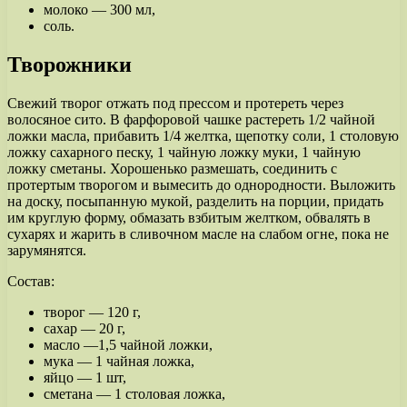
молоко — 300 мл,
соль.
Творожники
Свежий творог отжать под прессом и протереть через
волосяное сито. В фарфоровой чашке растереть 1/2 чайной
ложки масла, прибавить 1/4 желтка, щепотку соли, 1 столовую
ложку сахарного песку, 1 чайную ложку муки, 1 чайную
ложку сметаны. Хорошенько размешать, соединить с
протертым творогом и вымесить до однородности. Выложить
на доску, посыпанную мукой, разделить на порции, придать
им круглую форму, обмазать взбитым желтком, обвалять в
сухарях и жарить в сливочном масле на слабом огне, пока не
зарумянятся.
Состав:
творог — 120 г,
сахар — 20 г,
масло —1,5 чайной ложки,
мука — 1 чайная ложка,
яйцо — 1 шт,
сметана — 1 столовая ложка,