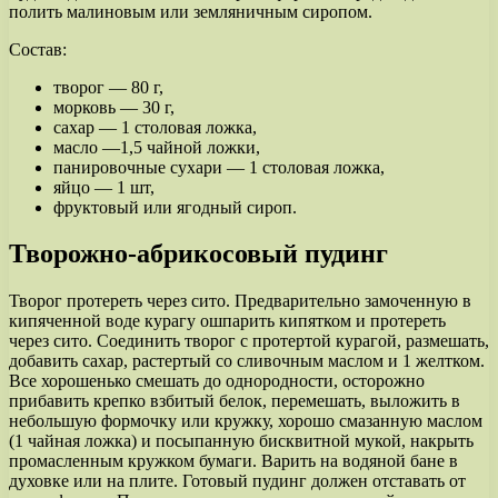
полить малиновым или земляничным сиропом.
Состав:
творог — 80 г,
морковь — 30 г,
сахар — 1 столовая ложка,
масло —1,5 чайной ложки,
панировочные сухари — 1 столовая ложка,
яйцо — 1 шт,
фруктовый или ягодный сироп.
Творожно-абрикосовый пудинг
Творог протереть через сито. Предварительно замоченную в
кипяченной воде курагу ошпарить кипятком и протереть
через сито. Соединить творог с протертой курагой, размешать,
добавить сахар, растертый со сливочным маслом и 1 желтком.
Все хорошенько смешать до однородности, осторожно
прибавить крепко взбитый белок, перемешать, выложить в
небольшую формочку или кружку, хорошо смазанную маслом
(1 чайная ложка) и посыпанную бисквитной мукой, накрыть
промасленным кружком бумаги. Варить на водяной бане в
духовке или на плите. Готовый пудинг должен отставать от