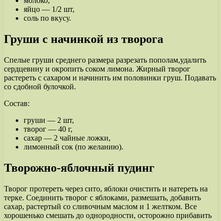
молоко,
яйцо — 1/2 шт,
соль по вкусу.
Груши с начинкой из творога
Спелые груши среднего размера разрезать пополам,удалить
сердцевину и окропить соком лимона. Жирный творог
растереть с сахаром и начинить им половинки груш. Подавать
со сдобной булочкой.
Состав:
груши — 2 шт,
творог — 40 г,
сахар — 2 чайные ложки,
лимонный сок (по желанию).
Творожно-яблочный пудинг
Творог протереть через сито, яблоки очистить и натереть на
терке. Соединить творог с яблоками, размешать, добавить
сахар, растертый со сливочным маслом и 1 желтком. Все
хорошенько смешать до однородности, осторожно прибавить