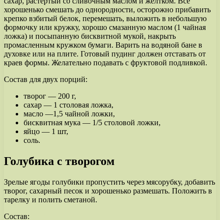
сахар, растертый со сливочным маслом и желтком. Все
хорошенько смешать до однородности, осторожно прибавить
крепко взбитый белок, перемешать, выложить в небольшую
формочку или кружку, хорошо смазанную маслом (1 чайная
ложка) и посыпанную бисквитной мукой, накрыть
промасленным кружком бумаги. Варить на водяной бане в
духовке или на плите. Готовый пудинг должен отставать от
краев формы. Желательно подавать с фруктовой подливкой.
Состав для двух порций:
творог — 200 г,
сахар — 1 столовая ложка,
масло —1,5 чайной ложки,
бисквитная мука — 1/5 столовой ложки,
яйцо — 1 шт,
соль.
Голубика с творогом
Зрелые ягоды голубики пропустить через мясорубку, добавить
творог, сахарный песок и хорошенько размешать. Положить в
тарелку и полить сметаной.
Состав: