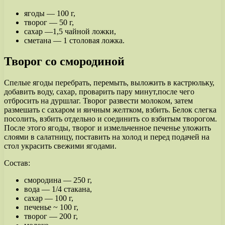
ягоды — 100 г,
творог — 50 г,
сахар —1,5 чайной ложки,
сметана — 1 столовая ложка.
Творог со смородиной
Спелые ягоды перебрать, перемыть, выложить в кастрюльку,
добавить воду, сахар, проварить пару минут,после чего
отбросить на дуршлаг. Творог развести молоком, затем
размешать с сахаром и яичным желтком, взбить. Белок слегка
посолить, взбить отдельно и соединить со взбитым творогом.
После этого ягоды, творог и измельченное печенье уложить
слоями в салатницу, поставить на холод и перед подачей на
стол украсить свежими ягодами.
Состав:
смородина — 250 г,
вода — 1/4 стакана,
сахар — 100 г,
печенье ~ 100 г,
творог — 200 г,