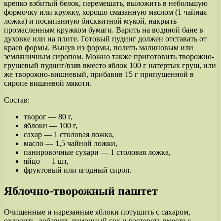
крепко взбитый белок, перемешать, выложить в небольшую
формочку или кружку, хорошо смазанную маслом (1 чайная
ложка) и посыпанную бисквитной мукой, накрыть
промасленным кружком бумаги. Варить на водяной бане в
духовке или на плите. Готовый пудинг должен отставать от
краев формы. Вынув из формы, полить малиновым или
земляничным сиропом. Можно также приготовить творожно-
грушевый пудинг/взяв вместо яблок 100 г натертых груш, или
же творожно-вишневый, прибавив 15 г припущенной в
сиропе вишневой мякоти.
Состав:
творог — 80 г,
яблоки — 100 г,
сахар — 1 столовая ложка,
масло — 1,5 чайной ложки,
панировочные сухари — 1 столовая ложка,
яйцо — 1 шт,
фруктовый или ягодный сироп.
Яблочно-творожный паштет
Очищенные и нарезанные яблоки потушить с сахаром,
охладить, добавить лимонный сок и растереть вместе с