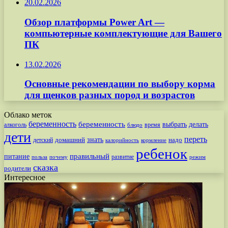
20.02.2026
Обзор платформы Power Art —
компьютерные комплектующие для Вашего
ПК
13.02.2026
Основные рекомендации по выбору корма
для щенков разных пород и возрастов
Облако меток
беременность
беременность
выбрать
делать
алкоголь
время
блюдо
дети
переть
знать
надо
детский
домашний
калорийность
кормление
ребенок
питание
правильный
развитие
польза
почему
режим
сказка
родители
Интересное