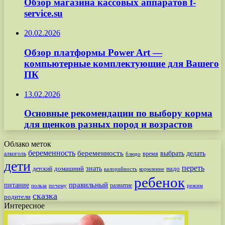
Обзор магазина кассовых аппаратов f-
service.su
20.02.2026
Обзор платформы Power Art —
компьютерные комплектующие для Вашего
ПК
13.02.2026
Основные рекомендации по выбору корма
для щенков разных пород и возрастов
Облако меток
беременность
беременность
выбрать
делать
алкоголь
время
блюдо
дети
переть
знать
надо
детский
домашний
калорийность
кормление
ребенок
питание
правильный
развитие
польза
почему
режим
сказка
родители
Интересное