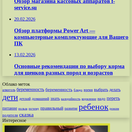
Обзор магазина кассовых аппаратов f-
service.su
20.02.2026
Обзор платформы Power Art —
компьютерные комплектующие для Вашего
ПК
13.02.2026
Основные рекомендации по выбору корма
для щенков разных пород и возрастов
Облако меток
беременность
беременность
выбрать
делать
алкоголь
время
блюдо
дети
переть
знать
надо
детский
домашний
калорийность
кормление
ребенок
питание
правильный
развитие
польза
почему
режим
сказка
родители
Интересное