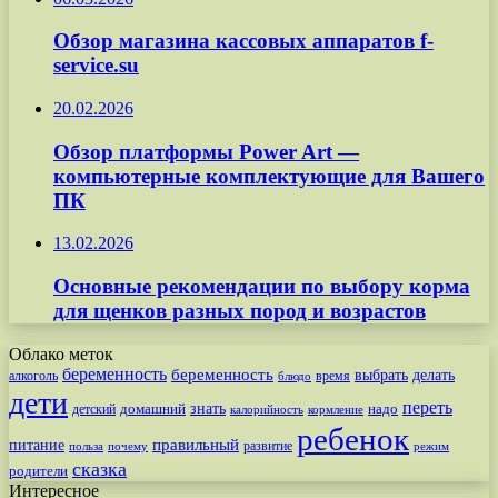
Обзор магазина кассовых аппаратов f-
service.su
20.02.2026
Обзор платформы Power Art —
компьютерные комплектующие для Вашего
ПК
13.02.2026
Основные рекомендации по выбору корма
для щенков разных пород и возрастов
Облако меток
беременность
беременность
выбрать
делать
алкоголь
время
блюдо
дети
переть
знать
надо
детский
домашний
калорийность
кормление
ребенок
питание
правильный
развитие
польза
почему
режим
сказка
родители
Интересное