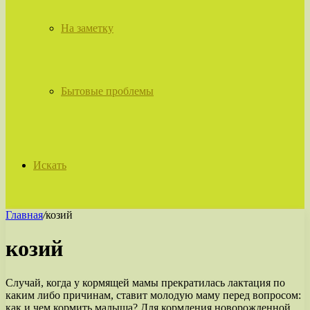
На заметку
Бытовые проблемы
Искать
Главная
/
козий
козий
Случай, когда у кормящей мамы прекратилась лактация по
каким либо причинам, ставит молодую маму перед вопросом:
как и чем кормить малыша? Для кормления новорожденной