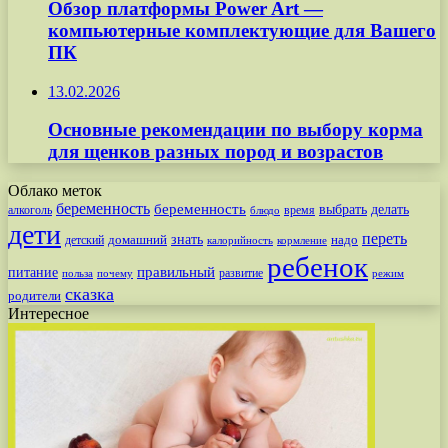
Обзор платформы Power Art —
компьютерные комплектующие для Вашего
ПК
13.02.2026
Основные рекомендации по выбору корма
для щенков разных пород и возрастов
Облако меток
беременность
беременность
выбрать
делать
алкоголь
время
блюдо
дети
переть
знать
надо
детский
домашний
калорийность
кормление
ребенок
питание
правильный
развитие
польза
почему
режим
сказка
родители
Интересное