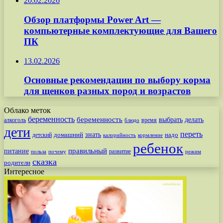
20.02.2026
Обзор платформы Power Art —
компьютерные комплектующие для Вашего
ПК
13.02.2026
Основные рекомендации по выбору корма
для щенков разных пород и возрастов
Облако меток
беременность
беременность
выбрать
делать
алкоголь
время
блюдо
дети
переть
знать
надо
детский
домашний
калорийность
кормление
ребенок
питание
правильный
развитие
польза
почему
режим
сказка
родители
Интересное