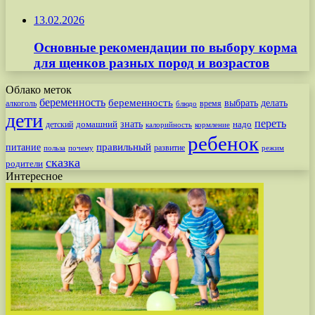
13.02.2026
Основные рекомендации по выбору корма
для щенков разных пород и возрастов
Облако меток
беременность
беременность
выбрать
делать
алкоголь
время
блюдо
дети
переть
знать
надо
детский
домашний
калорийность
кормление
ребенок
питание
правильный
развитие
польза
почему
режим
сказка
родители
Интересное