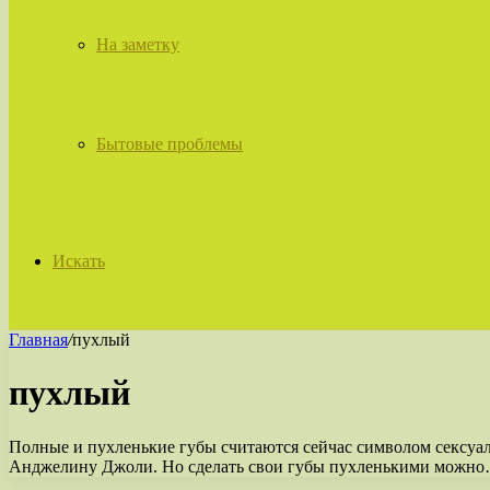
На заметку
Бытовые проблемы
Искать
Главная
/
пухлый
пухлый
Полные и пухленькие губы считаются сейчас символом сексуал
Анджелину Джоли. Но сделать свои губы пухленькими можн