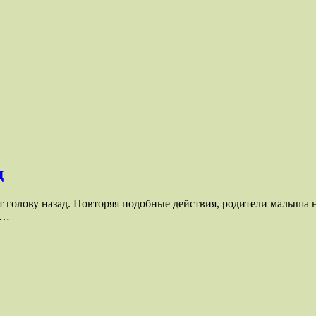
д
ет голову назад. Повторяя подобные действия, родители малыша 
к…