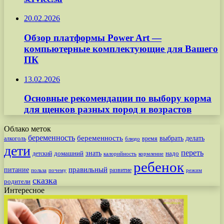
20.02.2026
Обзор платформы Power Art —
компьютерные комплектующие для Вашего
ПК
13.02.2026
Основные рекомендации по выбору корма
для щенков разных пород и возрастов
Облако меток
беременность
беременность
выбрать
делать
алкоголь
время
блюдо
дети
переть
знать
надо
детский
домашний
калорийность
кормление
ребенок
питание
правильный
развитие
польза
почему
режим
сказка
родители
Интересное