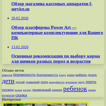
Обзор магазина кассовых аппаратов f-
service.su
20.02.2026
Обзор платформы Power Art —
компьютерные комплектующие для Вашего
ПК
13.02.2026
Основные рекомендации по выбору корма
для щенков разных пород и возрастов
Облако меток
беременность
беременность
выбрать
делать
алкоголь
время
блюдо
дети
переть
знать
надо
детский
домашний
калорийность
кормление
ребенок
питание
правильный
развитие
польза
почему
режим
сказка
родители
Интересное