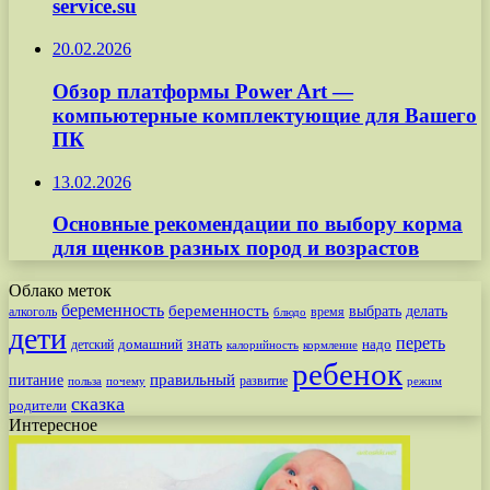
service.su
20.02.2026
Обзор платформы Power Art —
компьютерные комплектующие для Вашего
ПК
13.02.2026
Основные рекомендации по выбору корма
для щенков разных пород и возрастов
Облако меток
беременность
беременность
выбрать
делать
алкоголь
время
блюдо
дети
переть
знать
надо
детский
домашний
калорийность
кормление
ребенок
питание
правильный
развитие
польза
почему
режим
сказка
родители
Интересное