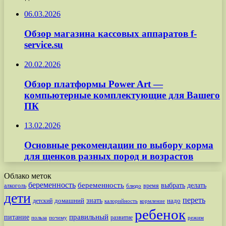
06.03.2026
Обзор магазина кассовых аппаратов f-
service.su
20.02.2026
Обзор платформы Power Art —
компьютерные комплектующие для Вашего
ПК
13.02.2026
Основные рекомендации по выбору корма
для щенков разных пород и возрастов
Облако меток
беременность
беременность
выбрать
делать
алкоголь
время
блюдо
дети
переть
знать
надо
детский
домашний
калорийность
кормление
ребенок
питание
правильный
развитие
польза
почему
режим