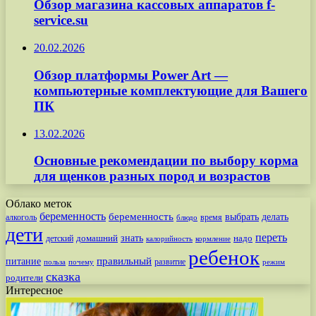
Обзор магазина кассовых аппаратов f-
service.su
20.02.2026
Обзор платформы Power Art —
компьютерные комплектующие для Вашего
ПК
13.02.2026
Основные рекомендации по выбору корма
для щенков разных пород и возрастов
Облако меток
беременность
беременность
выбрать
делать
алкоголь
время
блюдо
дети
переть
знать
надо
детский
домашний
калорийность
кормление
ребенок
питание
правильный
развитие
польза
почему
режим
сказка
родители
Интересное