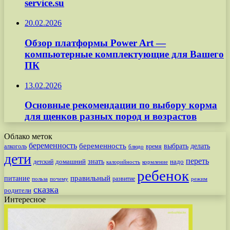
service.su
20.02.2026
Обзор платформы Power Art —
компьютерные комплектующие для Вашего
ПК
13.02.2026
Основные рекомендации по выбору корма
для щенков разных пород и возрастов
Облако меток
беременность
беременность
выбрать
делать
алкоголь
время
блюдо
дети
переть
знать
надо
детский
домашний
калорийность
кормление
ребенок
питание
правильный
развитие
польза
почему
режим
сказка
родители
Интересное