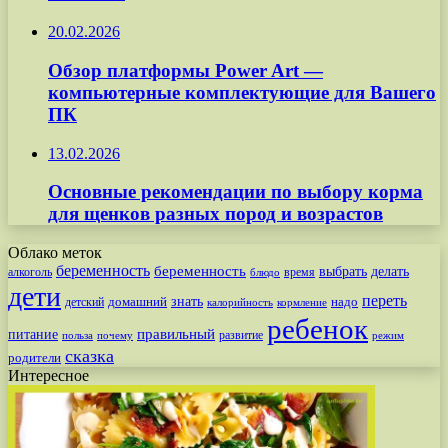
20.02.2026
Обзор платформы Power Art —
компьютерные комплектующие для Вашего
ПК
13.02.2026
Основные рекомендации по выбору корма
для щенков разных пород и возрастов
Облако меток
беременность
беременность
выбрать
делать
алкоголь
время
блюдо
дети
переть
знать
надо
детский
домашний
калорийность
кормление
ребенок
питание
правильный
развитие
польза
почему
режим
сказка
родители
Интересное