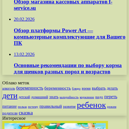
Обзор магазина кассовых аппаратов f-
service.su
20.02.2026
Обзор платформы Power Art —
компьютерные комплектующие для Вашего
ПК
13.02.2026
Основные рекомендации по выбору корма
для щенков разных пород и возрастов
Облако меток
беременность
беременность
выбрать
делать
алкоголь
время
блюдо
дети
переть
знать
надо
детский
домашний
калорийность
кормление
ребенок
питание
правильный
развитие
польза
почему
режим
сказка
родители
Интересное