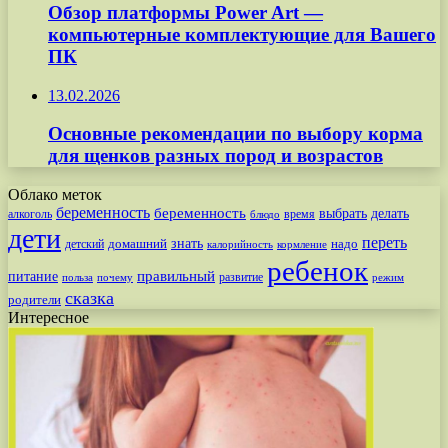
Обзор платформы Power Art —
компьютерные комплектующие для Вашего
ПК
13.02.2026
Основные рекомендации по выбору корма
для щенков разных пород и возрастов
Облако меток
беременность
беременность
выбрать
делать
алкоголь
время
блюдо
дети
переть
знать
надо
детский
домашний
калорийность
кормление
ребенок
питание
правильный
развитие
польза
почему
режим
сказка
родители
Интересное