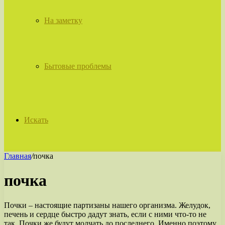
На заметку
Бытовые проблемы
Искать
Главная
/
почка
почка
Почки – настоящие партизаны нашего организма. Желудок,
печень и сердце быстро дадут знать, если с ними что-то не
так. Почки же будут молчать до последнего. Именно поэтому