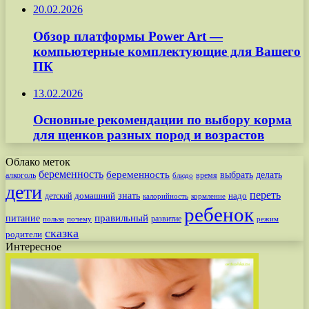
20.02.2026
Обзор платформы Power Art —
компьютерные комплектующие для Вашего
ПК
13.02.2026
Основные рекомендации по выбору корма
для щенков разных пород и возрастов
Облако меток
беременность
беременность
выбрать
делать
алкоголь
время
блюдо
дети
переть
знать
надо
детский
домашний
калорийность
кормление
ребенок
питание
правильный
развитие
польза
почему
режим
сказка
родители
Интересное