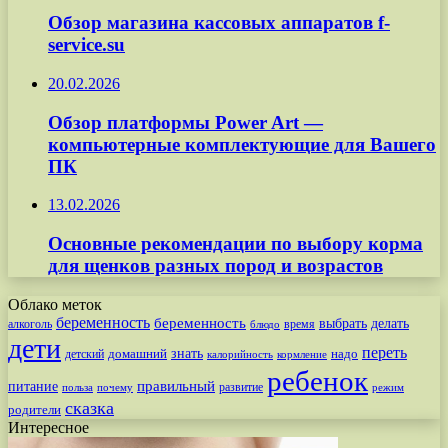
Обзор магазина кассовых аппаратов f-
service.su
20.02.2026
Обзор платформы Power Art —
компьютерные комплектующие для Вашего
ПК
13.02.2026
Основные рекомендации по выбору корма
для щенков разных пород и возрастов
Облако меток
беременность
беременность
выбрать
делать
алкоголь
время
блюдо
дети
переть
знать
надо
детский
домашний
калорийность
кормление
ребенок
питание
правильный
развитие
польза
почему
режим
сказка
родители
Интересное