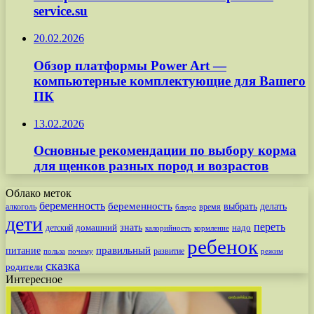
service.su
20.02.2026
Обзор платформы Power Art —
компьютерные комплектующие для Вашего
ПК
13.02.2026
Основные рекомендации по выбору корма
для щенков разных пород и возрастов
Облако меток
беременность
беременность
выбрать
делать
алкоголь
время
блюдо
дети
переть
знать
надо
детский
домашний
калорийность
кормление
ребенок
питание
правильный
развитие
польза
почему
режим
сказка
родители
Интересное