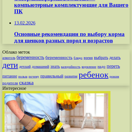
компьютерные комплектующие для Вашего
ПК
13.02.2026
Основные рекомендации по выбору корма
для щенков разных пород и возрастов
Облако меток
беременность
беременность
выбрать
делать
алкоголь
время
блюдо
дети
переть
знать
надо
детский
домашний
калорийность
кормление
ребенок
питание
правильный
развитие
польза
почему
режим
сказка
родители
Интересное