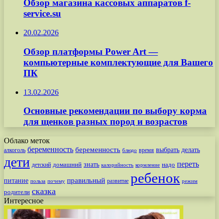
Обзор магазина кассовых аппаратов f-
service.su
20.02.2026
Обзор платформы Power Art —
компьютерные комплектующие для Вашего
ПК
13.02.2026
Основные рекомендации по выбору корма
для щенков разных пород и возрастов
Облако меток
беременность
беременность
выбрать
делать
алкоголь
время
блюдо
дети
переть
знать
надо
детский
домашний
калорийность
кормление
ребенок
питание
правильный
развитие
польза
почему
режим
сказка
родители
Интересное