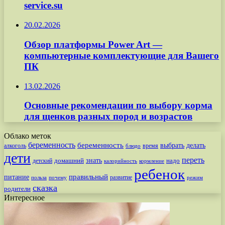
service.su
20.02.2026
Обзор платформы Power Art —
компьютерные комплектующие для Вашего
ПК
13.02.2026
Основные рекомендации по выбору корма
для щенков разных пород и возрастов
Облако меток
беременность
беременность
выбрать
делать
алкоголь
время
блюдо
дети
переть
знать
надо
детский
домашний
калорийность
кормление
ребенок
питание
правильный
развитие
польза
почему
режим
сказка
родители
Интересное