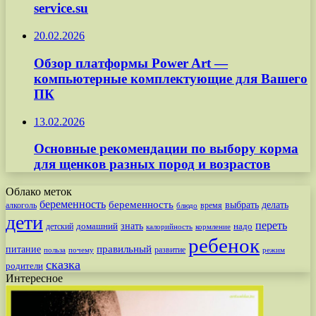
service.su
20.02.2026
Обзор платформы Power Art —
компьютерные комплектующие для Вашего
ПК
13.02.2026
Основные рекомендации по выбору корма
для щенков разных пород и возрастов
Облако меток
беременность
беременность
выбрать
делать
алкоголь
время
блюдо
дети
переть
знать
надо
детский
домашний
калорийность
кормление
ребенок
питание
правильный
развитие
польза
почему
режим
сказка
родители
Интересное