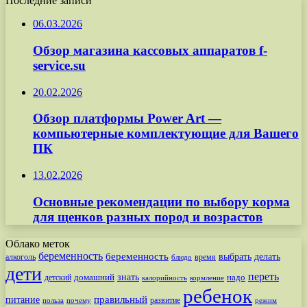
Последние записи
06.03.2026
Обзор магазина кассовых аппаратов f-
service.su
20.02.2026
Обзор платформы Power Art —
компьютерные комплектующие для Вашего
ПК
13.02.2026
Основные рекомендации по выбору корма
для щенков разных пород и возрастов
Облако меток
беременность
беременность
выбрать
делать
алкоголь
время
блюдо
дети
переть
знать
надо
детский
домашний
калорийность
кормление
ребенок
питание
правильный
развитие
польза
почему
режим