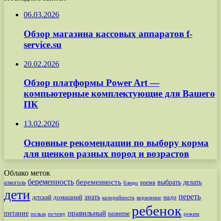
06.03.2026
Обзор магазина кассовых аппаратов f-
service.su
20.02.2026
Обзор платформы Power Art —
компьютерные комплектующие для Вашего
ПК
13.02.2026
Основные рекомендации по выбору корма
для щенков разных пород и возрастов
Облако меток
беременность
беременность
выбрать
делать
алкоголь
время
блюдо
дети
переть
знать
надо
детский
домашний
калорийность
кормление
ребенок
питание
правильный
развитие
польза
почему
режим