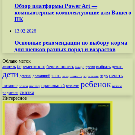
Обзор платформы Power Art —
компьютерные комплектующие для Вашего
ПК
13.02.2026
Основные рекомендации по выбору корма
для щенков разных пород и возрастов
Облако меток
беременность
беременность
выбрать
делать
алкоголь
время
блюдо
дети
переть
знать
надо
детский
домашний
калорийность
кормление
ребенок
питание
правильный
развитие
польза
почему
режим
сказка
родители
Интересное