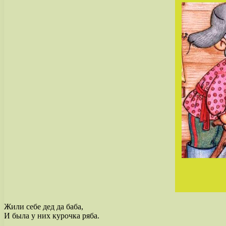
Жили себе дед да баба,
И была у них курочка ряба.