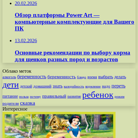
20.02.2026
Обзор платформы Power Art —
компьютерные комплектующие для Вашего
ПК
13.02.2026
Основные рекомендации по выбору корма
для щенков разных пород и возрастов
Облако меток
беременность
беременность
выбрать
делать
алкоголь
время
блюдо
дети
переть
знать
надо
детский
домашний
калорийность
кормление
ребенок
питание
правильный
развитие
польза
почему
режим
сказка
родители
Интересное