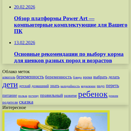
20.02.2026
Обзор платформы Power Art —
компьютерные комплектующие для Вашего
ПК
13.02.2026
Основные рекомендации по выбору корма
для щенков разных пород и возрастов
Облако меток
беременность
беременность
выбрать
делать
алкоголь
время
блюдо
дети
переть
знать
надо
детский
домашний
калорийность
кормление
ребенок
питание
правильный
развитие
польза
почему
режим
сказка
родители
Интересное