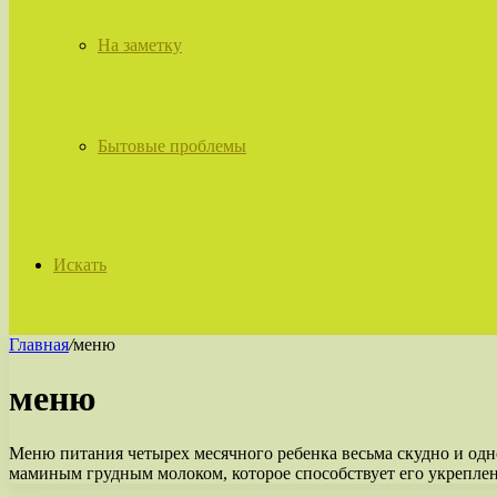
На заметку
Бытовые проблемы
Искать
Главная
/
меню
меню
Меню питания четырех месячного ребенка весьма скудно и одно
маминым грудным молоком, которое способствует его укреплен