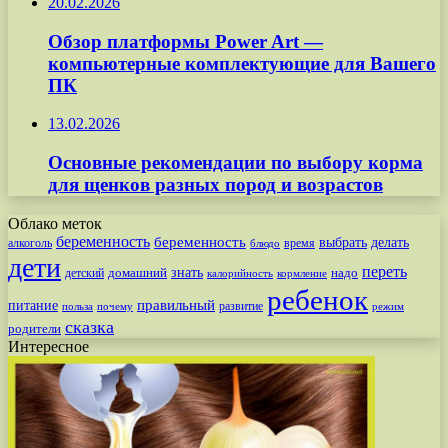
20.02.2026
Обзор платформы Power Art —
компьютерные комплектующие для Вашего
ПК
13.02.2026
Основные рекомендации по выбору корма
для щенков разных пород и возрастов
Облако меток
беременность
беременность
выбрать
делать
алкоголь
время
блюдо
дети
переть
знать
надо
детский
домашний
калорийность
кормление
ребенок
питание
правильный
развитие
польза
почему
режим
сказка
родители
Интересное