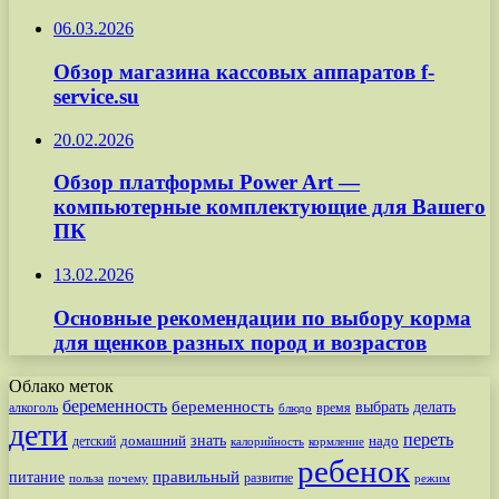
06.03.2026
Обзор магазина кассовых аппаратов f-
service.su
20.02.2026
Обзор платформы Power Art —
компьютерные комплектующие для Вашего
ПК
13.02.2026
Основные рекомендации по выбору корма
для щенков разных пород и возрастов
Облако меток
беременность
беременность
выбрать
делать
алкоголь
время
блюдо
дети
переть
знать
надо
детский
домашний
калорийность
кормление
ребенок
питание
правильный
развитие
польза
почему
режим